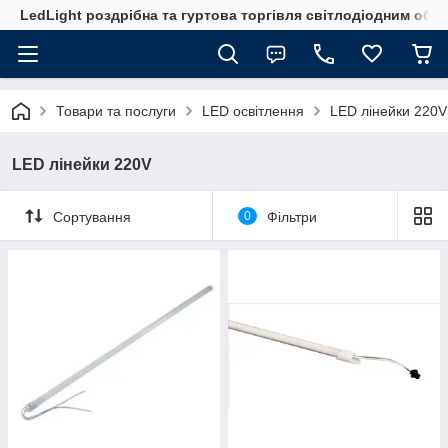
LedLight роздрiбна та гуртова торгiвля свiтлодiодним обл
Товари та послуги
LED освітлення
LED лінейки 220V
LED лінейки 220V
Сортування
0
Фільтри