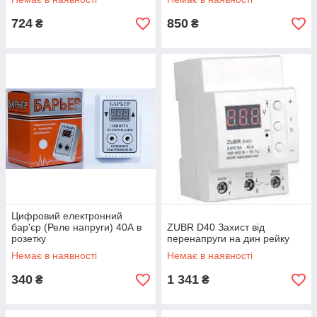
724
850
₴
₴
Цифровий електронний
бар'єр (Реле напруги) 40А в
ZUBR D40 Захист від
розетку
перенапруги на дин рейку
Немає в наявності
Немає в наявності
340
1 341
₴
₴