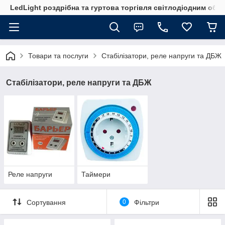
LedLight роздрiбна та гуртова торгiвля свiтлодiодним обл
Товари та послуги
Стабілізатори, реле напруги та ДБЖ
Стабілізатори, реле напруги та ДБЖ
Реле напруги
Таймери
Сортування
0
Фільтри