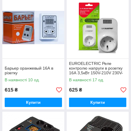
EUROELECTRIC Реле
Барьер оранжевый 16А в
контролю напруги в розетку
різетку
16А 3,5кВт 150V-210V 230V-
280V (50)
В наявності 10 од.
В наявності 17 од.
615
625
₴
₴
Купити
Купити