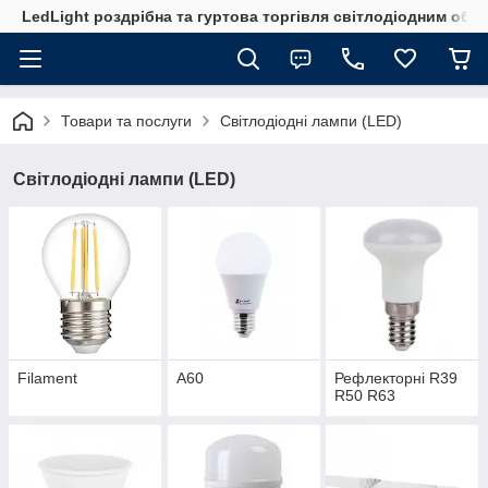
LedLight роздрiбна та гуртова торгiвля свiтлодiодним обл
Товари та послуги
Світлодіодні лампи (LED)
Світлодіодні лампи (LED)
Filament
А60
Рефлекторні R39
R50 R63