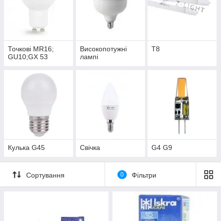
Точкові MR16;
Високопотужні
Т8
GU10;GX 53
лампі
Кулька G45
Свічка
G4 G9
Сортування
0
Фільтри