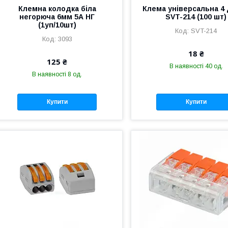
Клемна колодка біла
Клема універсальна 4
негорюча 6мм 5А НГ
SVT-214 (100 шт)
(1уп/10шт)
SVT-214
3093
18 ₴
125 ₴
В наявності 40 од.
В наявності 8 од.
Купити
Купити