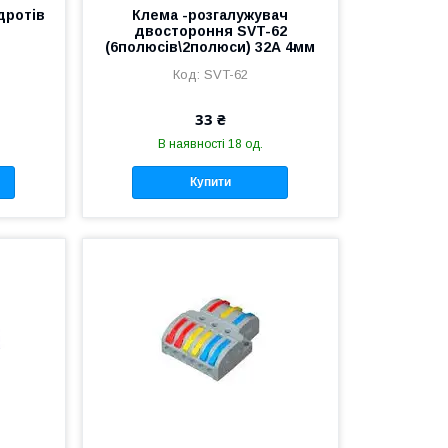
дротів
Клема -розгалужувач
двостороння SVT-62
(6полюсів\2полюси) 32А 4мм
SVT-62
33 ₴
В наявності 18 од.
Купити