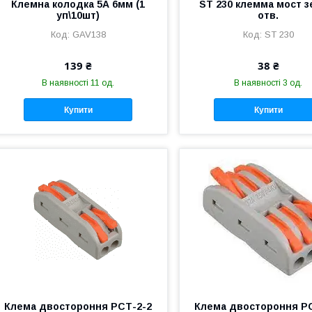
Клемна колодка 5А 6мм (1
ST 230 клемма мост з
уп\10шт)
отв.
GAV138
ST 230
139 ₴
38 ₴
В наявності 11 од.
В наявності 3 од.
Купити
Купити
Клема двостороння РСТ-2-2
Клема двостороння Р