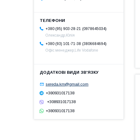
0978645034
+380 (95) 903-28-21
Олександр,Юлія
3806684694
+380 (93) 101-71-38
Офіс менеджер,Life Vodafone
sereda.km@gmail.com
+380931017138
+308931017138
+380931017138