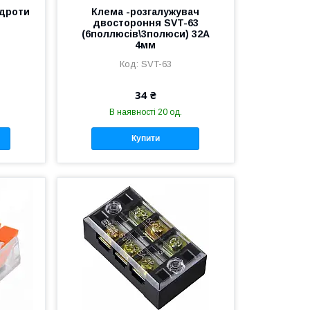
 дроти
Клема -розгалужувач
двостороння SVT-63
(6поллюсів\3полюси) 32А
4мм
SVT-63
34 ₴
В наявності 20 од.
Купити