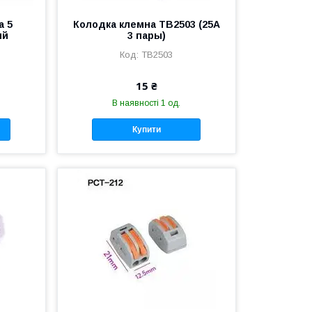
а 5
Колодка клемна TB2503 (25А
ий
3 пары)
TB2503
15 ₴
В наявності 1 од.
Купити