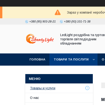
Зараз у компанії неробо
+380 (95) 903-28-21
+380 (93) 101-71-38
LedLight роздрiбна та гурто
торгiвля свiтлодiодним
обладнанням
ГОЛОВНА
ТОВАРИ ТА ПОСЛУГИ
О
Товары и услуги
О нас
М