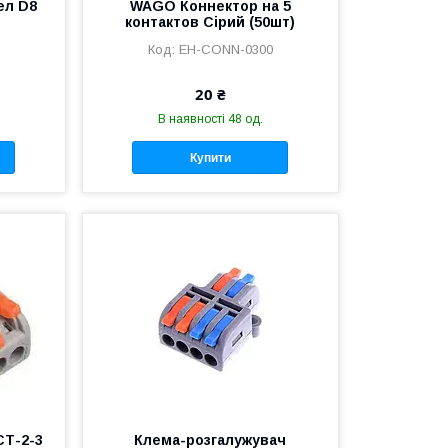
ел D8
WAGO Коннектор на 5
контактов Сірий (50шт)
EH-CONN-0300
20 ₴
В наявності 48 од.
Купити
СТ-2-3
Клема-розгалужувач