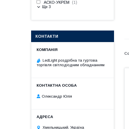
АСКО-УКРЕМ
1
Ще 3
КОНТАКТИ
LedLight роздрiбна та гуртова
торгiвля свiтлодiодним обладнанням
Олександр Юлія
Хмельницький, Україна