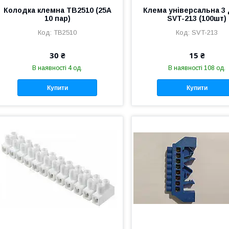
Колодка клемна TB2510 (25А
Клема універсальна 3
10 пар)
SVT-213 (100шт)
TB2510
SVT-213
30 ₴
15 ₴
В наявності 4 од.
В наявності 108 од.
Купити
Купити