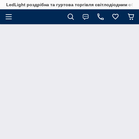
LedLight роздрiбна та гуртова торгiвля свiтлодiодним обл