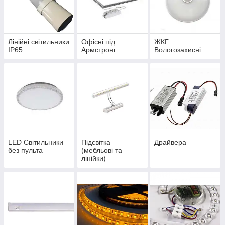
Лінійні світильники
Офісні під
ЖКГ
IP65
Армстронг
Вологозахисні
LED Світильники
Підсвітка
Драйвера
без пульта
(мебльові та
лінійки)