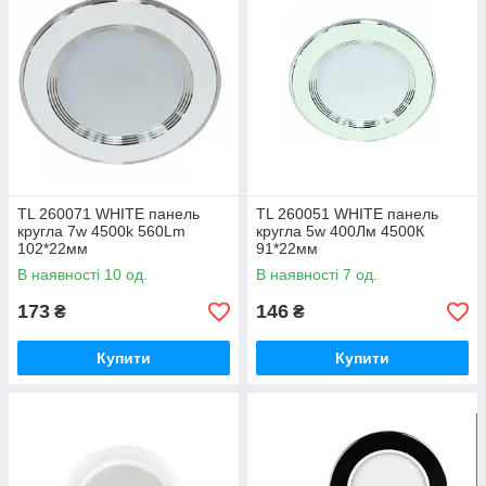
TL 260071 WHITE панель
TL 260051 WHITE панель
кругла 7w 4500k 560Lm
кругла 5w 400Лм 4500К
102*22мм
91*22мм
В наявності 10 од.
В наявності 7 од.
173
146
₴
₴
Купити
Купити