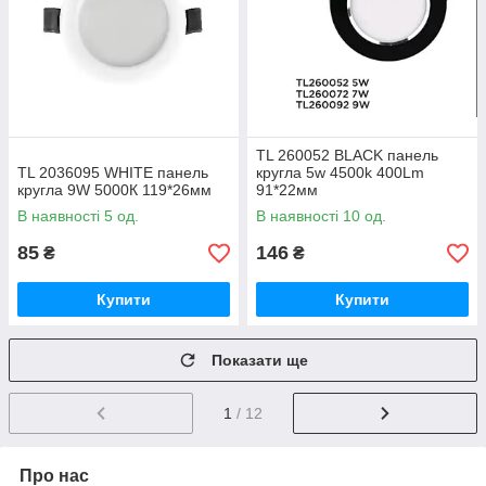
TL 260052 BLACK панель
TL 2036095 WHITE панель
кругла 5w 4500k 400Lm
кругла 9W 5000К 119*26мм
91*22мм
В наявності 5 од.
В наявності 10 од.
85
146
₴
₴
Купити
Купити
Показати ще
1
/ 12
Про нас