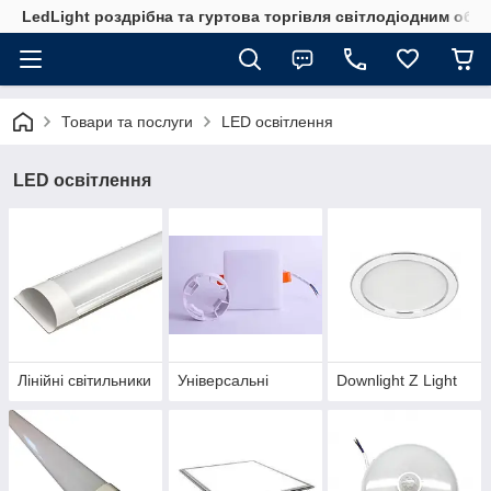
LedLight роздрiбна та гуртова торгiвля свiтлодiодним обл
Товари та послуги
LED освітлення
LED освітлення
Лінійні світильники
Універсальні
Downlight Z Light