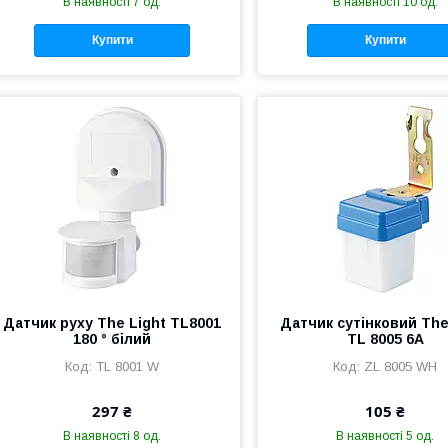
В наявності 7 од.
В наявності 10 од.
Купити
Купити
Датчик руху The Light ТL8001
Датчик сутінковий The
180 ° білий
TL 8005 6А
TL 8001 W
ZL 8005 WH
297 ₴
105 ₴
В наявності 8 од.
В наявності 5 од.