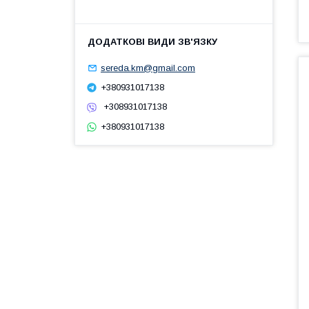
sereda.km@gmail.com
+380931017138
+308931017138
+380931017138