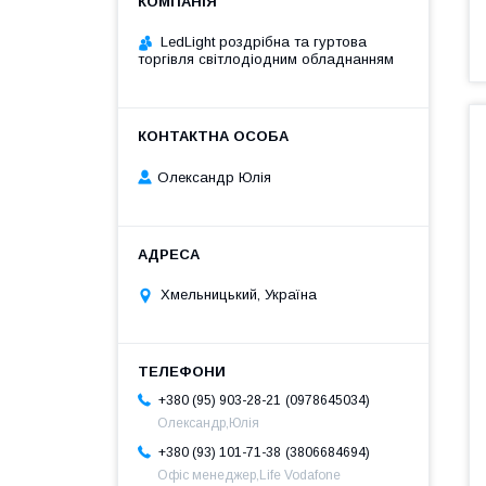
LedLight роздрiбна та гуртова
торгiвля свiтлодiодним обладнанням
Олександр Юлія
Хмельницький, Україна
0978645034
+380 (95) 903-28-21
Олександр,Юлія
3806684694
+380 (93) 101-71-38
Офіс менеджер,Life Vodafone