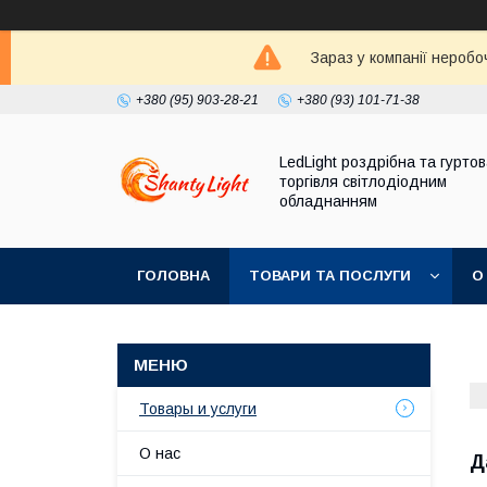
Зараз у компанії неробо
+380 (95) 903-28-21
+380 (93) 101-71-38
LedLight роздрiбна та гурто
торгiвля свiтлодiодним
обладнанням
ГОЛОВНА
ТОВАРИ ТА ПОСЛУГИ
О
Товары и услуги
О нас
Д