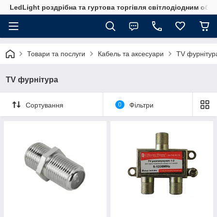
LedLight роздрiбна та гуртова торгiвля свiтлодiодним обл
Товари та послуги
Кабель та аксесуари
TV фурнітур
TV фурнітура
Сортування
0
Фільтри