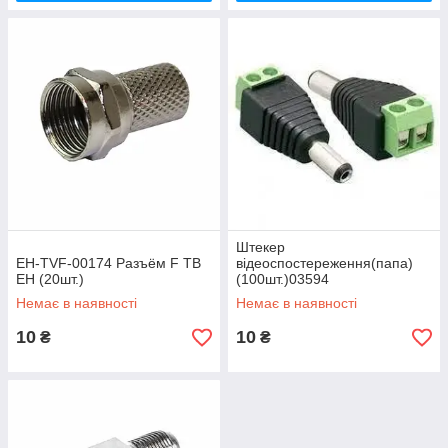
Штекер
EH-TVF-00174 Разъём F ТВ
відеоспостереження(папа)
ЕН (20шт.)
(100шт.)03594
Немає в наявності
Немає в наявності
10
10
₴
₴