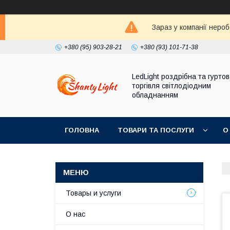
Зараз у компанії неро
+380 (95) 903-28-21
+380 (93) 101-71-38
LedLight роздрiбна та гурто
торгiвля свiтлодiодним
обладнанням
ГОЛОВНА
ТОВАРИ ТА ПОСЛУГИ
О
Товары и услуги
О нас