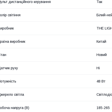
ульт дистанційного керування
Так
олір світіння
Білий-не
иробник
THE LIG
раїна виробник
Китай
Стан
Новий
атчик руху
Ні
отужність
48 Вт
жерело світла
Світлоді
обоча напруга (В)
185-265