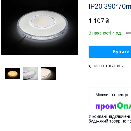
IP20 390*70
1 107 ₴
В наявності 4 од.
Ко
Купити
+380931017138
У компанії підключені
будь-який товар не п