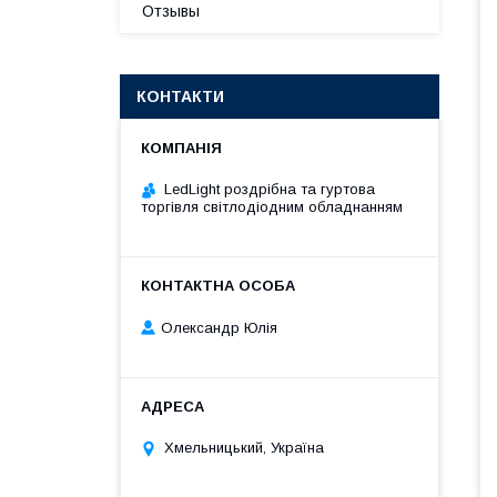
Отзывы
КОНТАКТИ
LedLight роздрiбна та гуртова
торгiвля свiтлодiодним обладнанням
Олександр Юлія
Хмельницький, Україна