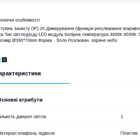
ехнічні особливості
тупінь захисту (IP):20 Димерування (функція регулювання яскравос
a Тип світлодіоду:LED модуль Колірна температура:3000К-6500К
озмір Ø390*70mm Форма Коло Розсіювач зоряне небо
арактеристики
Основні атрибути
ількість джерел світла
1
атеріал плафона, підвісок
Пластик