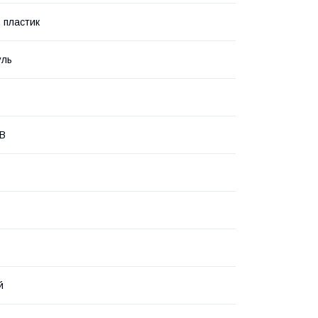
, пластик
уль
 B
й