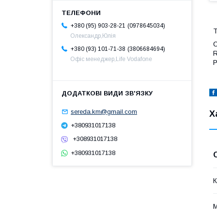
0978645034
+380 (95) 903-28-21
Т
Олександр,Юлія
С
3806684694
+380 (93) 101-71-38
R
Офіс менеджер,Life Vodafone
Р
sereda.km@gmail.com
Х
+380931017138
+308931017138
+380931017138
К
М