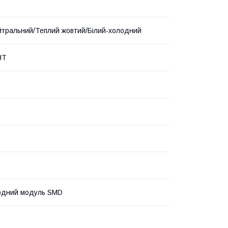
йтральний/Теплий жовтий/Білий-холодний
HT
одний модуль SMD