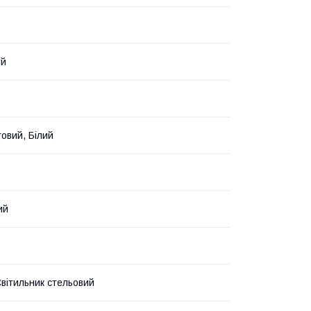
ий
товий, Білий
ий
вітильник стельовий