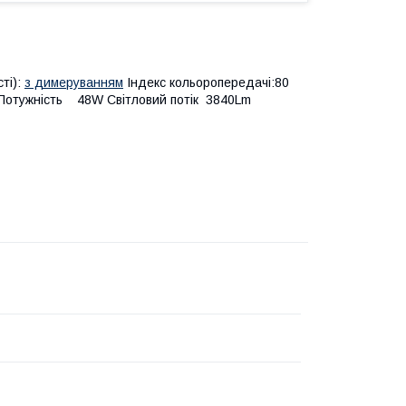
ті):
з димеруванням
Індекс кольоропередачі:80
 Потужність 48W Світловий потік 3840Lm