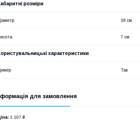
Габаритні розміри
іаметр
39 см
исота
7 см
Користувальницькі характеристики
Димер
Так
нформація для замовлення
іна:
1 107 ₴