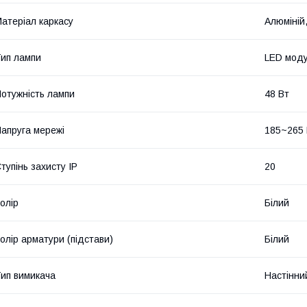
атеріал каркасу
Алюміній
ип лампи
LED мод
отужність лампи
48 Вт
апруга мережі
185~265
тупінь захисту IP
20
олір
Білий
олір арматури (підстави)
Білий
ип вимикача
Настінни