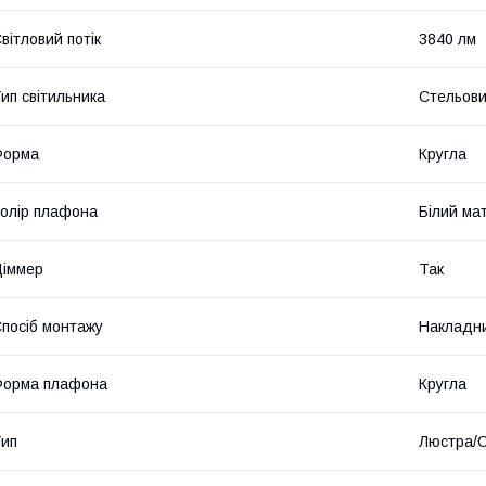
вітловий потік
3840 лм
ип світильника
Стельов
Форма
Кругла
олір плафона
Білий ма
іммер
Так
посіб монтажу
Накладн
Форма плафона
Кругла
ип
Люстра/С