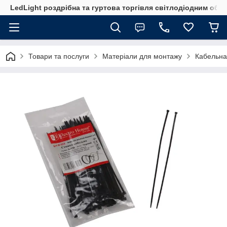
LedLight роздрiбна та гуртова торгiвля свiтлодiодним обл
Товари та послуги
Матеріали для монтажу
Кабельна