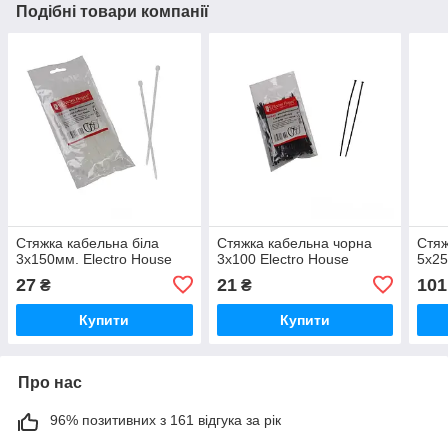
Подібні товари компанії
Стяжка кабельна біла
Стяжка кабельна чорна
Стяж
3x150мм. Electro House
3x100 Electro House
5x25
27
21
101
₴
₴
Купити
Купити
Про нас
96% позитивних з 161 відгука за рік