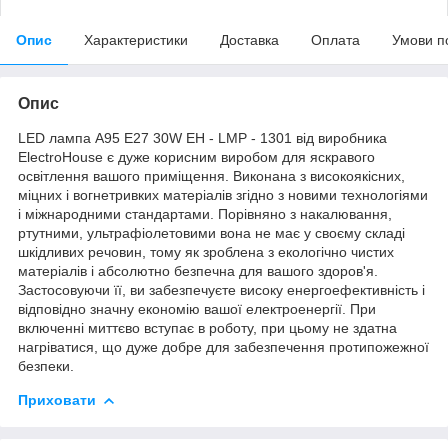
Опис
Характеристики
Доставка
Оплата
Умови п
Опис
LED лампа A95 Е27 30W EH - LMP - 1301 від виробника
ElectroHouse є дуже корисним виробом для яскравого
освітлення вашого приміщення. Виконана з високоякісних,
міцних і вогнетривких матеріалів згідно з новими технологіями
і міжнародними стандартами. Порівняно з накалювання,
ртутними, ультрафіолетовими вона не має у своєму складі
шкідливих речовин, тому як зроблена з екологічно чистих
матеріалів і абсолютно безпечна для вашого здоров'я.
Застосовуючи її, ви забезпечуєте високу енергоефективність і
відповідно значну економію вашої електроенергії. При
включенні миттєво вступає в роботу, при цьому не здатна
нагріватися, що дуже добре для забезпечення протипожежної
безпеки.
Приховати