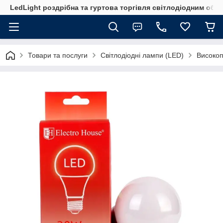
LedLight роздрiбна та гуртова торгiвля свiтлодiодним обл
Товари та послуги
Світлодіодні лампи (LED)
Високоп