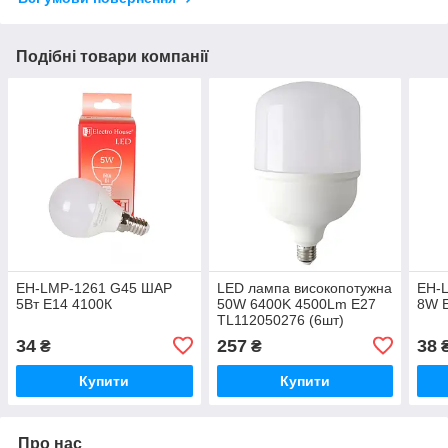
Подібні товари компанії
EH-LMP-1261 G45 ШАР
LED лампа високопотужна
EH-
5Вт Е14 4100К
50W 6400K 4500Lm E27
8W 
TL112050276 (6шт)
34
257
38
₴
₴
Купити
Купити
Про нас