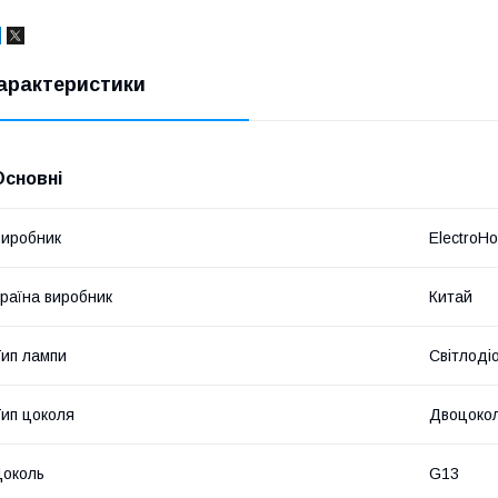
арактеристики
Основні
иробник
ElectroH
раїна виробник
Китай
ип лампи
Світлоді
ип цоколя
Двоцоко
околь
G13