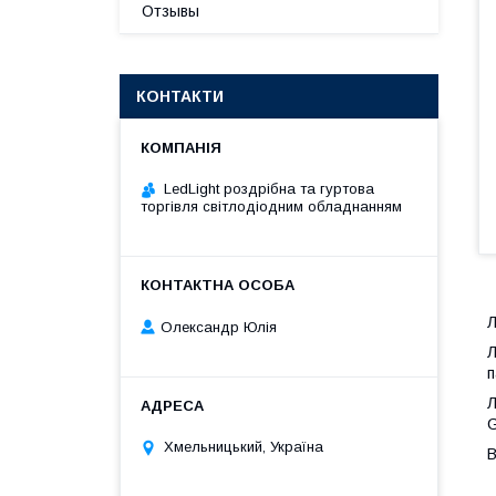
Отзывы
КОНТАКТИ
LedLight роздрiбна та гуртова
торгiвля свiтлодiодним обладнанням
Л
Олександр Юлія
Л
п
Л
G
Хмельницький, Україна
В