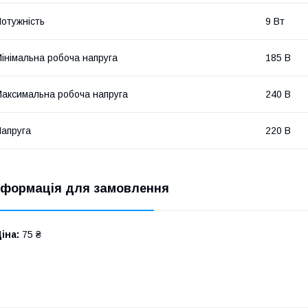
отужність
9 Вт
інімальна робоча напруга
185 В
аксимальна робоча напруга
240 В
апруга
220 В
нформація для замовлення
іна:
75 ₴