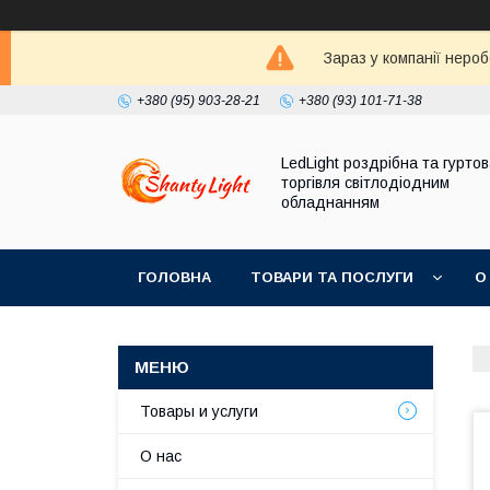
Зараз у компанії неро
+380 (95) 903-28-21
+380 (93) 101-71-38
LedLight роздрiбна та гурто
торгiвля свiтлодiодним
обладнанням
ГОЛОВНА
ТОВАРИ ТА ПОСЛУГИ
О
Товары и услуги
О нас