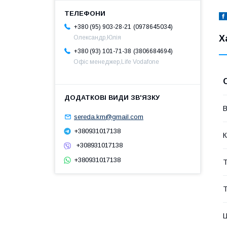
0978645034
+380 (95) 903-28-21
Х
Олександр,Юлія
3806684694
+380 (93) 101-71-38
Офіс менеджер,Life Vodafone
В
sereda.km@gmail.com
+380931017138
К
+308931017138
+380931017138
Т
Т
Ц