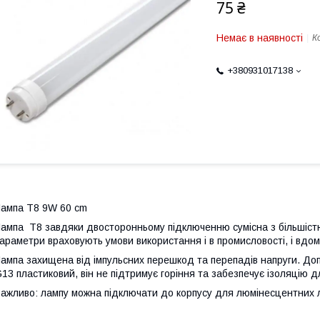
75 ₴
Немає в наявності
К
+380931017138
ампа Т8 9W 60 cm
ампа Т8 завдяки двосторонньому підключенню сумісна з більшістю с
араметри враховують умови використання і в промисловості, і вдом
ампа захищена від імпульсних перешкод та перепадів напруги. До
13 пластиковий, він не підтримує горіння та забезпечує ізоляцію 
ажливо: лампу можна підключати до корпусу для люмінесцентних ла