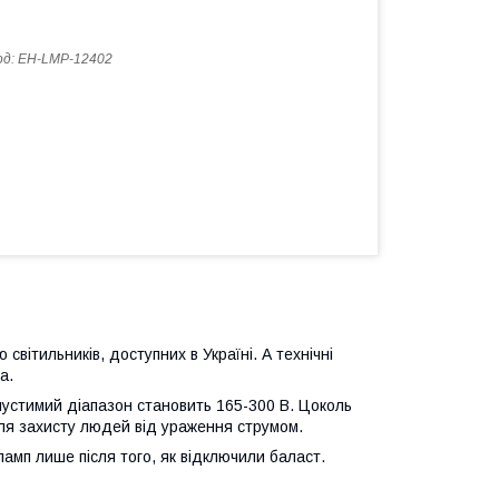
од:
EH-LMP-12402
вітильників, доступних в Україні. А технічні
а.
пустимий діапазон становить 165-300 В. Цоколь
для захисту людей від ураження струмом.
мп лише після того, як відключили баласт.