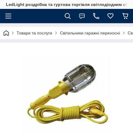
LedLight роздрiбна та гуртова торгiвля свiтлодiодним обл
Товари та послуги
Світильники гаражні переносні
Св