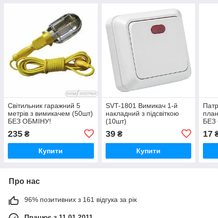
Світильник гаражний 5
SVT-1801 Вимикач 1-й
Патр
метрів з вимикачем (50шт)
накладний з підсвіткою
план
БЕЗ ОБМІНУ!
(10шт)
БЕЗ 
235
39
17
₴
₴
Купити
Купити
Про нас
96% позитивних з 161 відгука за рік
Працює з 11.01.2011