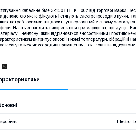
тягування кабельне біле 3×150 EH - K - 002 від торгової марки El
а допомогою якого фіксують і стягують електропроводи в пучки. Т
нших потреб, оскільки він досить універсальний у своєму застосува
фери. Навіть знаходить використання при маркіровці продукції. Ви
атеріалу - нейлону, який відрізняється зносостійкими і протипоже
арактеристикам витримує високі і низькі температури, вібраційні н
астосовуватися як усередині приміщення, так і зовні на відкритому 
арактеристики
Основні
иробник
ElectroH