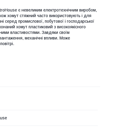
ectroHouse є невеликим електротехнічним виробом,
акож хомут стяжний часто використовують і для
нні серед промислової, побутової і господарської
конаний хомут пластиковий з високоякісного
жними властивостями. Завдяки своїм
авантаження, механічні впливи. Може
повітрі.
ouse