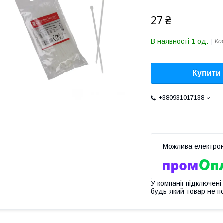
27 ₴
В наявності 1 од.
Ко
Купити
+380931017138
У компанії підключені
будь-який товар не п