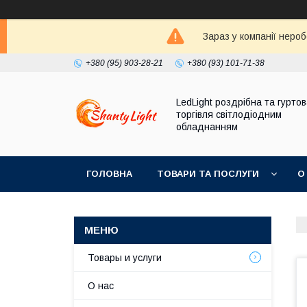
Зараз у компанії неро
+380 (95) 903-28-21
+380 (93) 101-71-38
LedLight роздрiбна та гурто
торгiвля свiтлодiодним
обладнанням
ГОЛОВНА
ТОВАРИ ТА ПОСЛУГИ
О
Товары и услуги
О нас