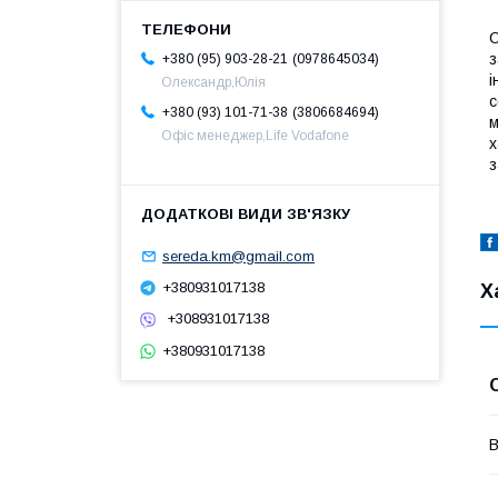
С
з
0978645034
+380 (95) 903-28-21
і
Олександр,Юлія
с
3806684694
+380 (93) 101-71-38
м
Офіс менеджер,Life Vodafone
х
з
sereda.km@gmail.com
+380931017138
Х
+308931017138
+380931017138
В