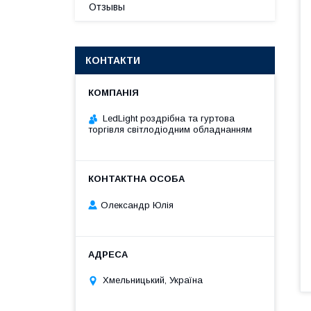
Отзывы
КОНТАКТИ
LedLight роздрiбна та гуртова
торгiвля свiтлодiодним обладнанням
Олександр Юлія
Хмельницький, Україна