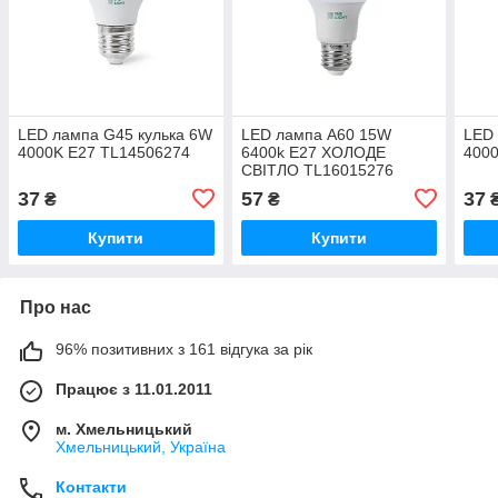
LED лампа G45 кулька 6W
LED лампа А60 15W
LED
4000K E27 TL14506274
6400k E27 ХОЛОДЕ
4000
СВІТЛО TL16015276
37
57
37
₴
₴
Купити
Купити
Про нас
96% позитивних з 161 відгука за рік
Працює з 11.01.2011
м. Хмельницький
Хмельницький, Україна
Контакти