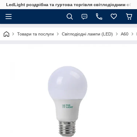
LedLight роздрiбна та гуртова торгiвля свiтлодiодним обл
Товари та послуги
Світлодіодні лампи (LED)
А60