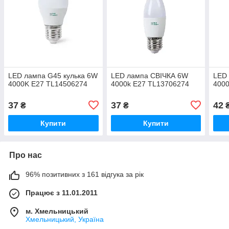
LED лампа G45 кулька 6W
LED лампа СВІЧКА 6W
LED 
4000K E27 TL14506274
4000k E27 TL13706274
4000
37
37
42
₴
₴
Купити
Купити
Про нас
96% позитивних з 161 відгука за рік
Працює з 11.01.2011
м. Хмельницький
Хмельницький, Україна