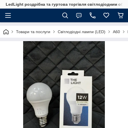
LedLight роздрiбна та гуртова торгiвля свiтлодiодним обл
Товари та послуги
Світлодіодні лампи (LED)
А60