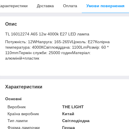
арактеристики
Доставка
Оплата
Умови повернення
Опис
TL 16012274 А65 12w 4000k E27 LED лампа
Потужність: 12WНапруга: 165-265VЦоколь: Е27Колірна
температура: 4000КСвітловіддача: 1100LmРозмір: 60 *
110mmТермін служби: 25000 годинМатеріал:
алюміній+пластик
Характеристики
Основні
Виробник
THE LIGHT
Країна виробник
Китай
Тип лампи
Світлодіодна
Форма лампочки
Груша