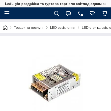
LedLight роздрiбна та гуртова торгiвля свiтлодiодним обл
Товари та послуги
LED освітлення
LED стрічка світл