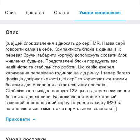
Опис
Доставка
Оплата
Умови повернення
Опис
[:ua]Цей блок живлення відносять до серії MR. Назва серії
говорити сама за себе. Компактність блоків є одним із їх
переваг. Зручні габарити корпусу допоможуть сховати блок
живлення будь-де. Представлені блоки порадують вас
надійністю та стабільністю роботи. Цю серію джерел
харчування перевірено годиною на лід ринку. І тепер багато
фахівців довіряють якості цієї серії та користуються такими
блоками для створення світлотехнічних проектів.
Стабілізована вихідна напруга 12V цього джерела живлення
безпечна для людини. Блок живлення має металевий
захисний перфорований корпус ступеня захисту IP20 та
встановлюється в кімнатах з нормальною вологістю.[:]
Приховати
Умови доставки