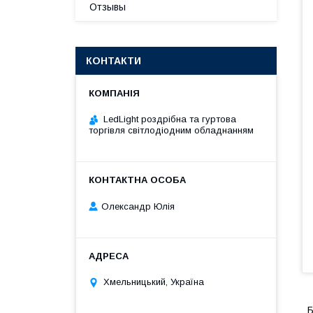
Отзывы
КОНТАКТИ
LedLight роздрiбна та гуртова
торгiвля свiтлодiодним обладнанням
Олександр Юлія
Хмельницький, Україна