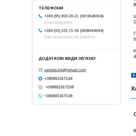
0978645034
+380 (95) 903-28-21
Олександр,Юлія
3806684694
+380 (93) 101-71-38
П
Офіс менеджер,Life Vodafone
К
sereda.km@gmail.com
+380931017138
+308931017138
Х
+380931017138
В