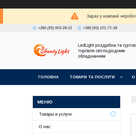
Зараз у компанії неробо
+380 (95) 903-28-21
+380 (93) 101-71-38
LedLight роздрiбна та гурто
торгiвля свiтлодiодним
обладнанням
ГОЛОВНА
ТОВАРИ ТА ПОСЛУГИ
О
Товары и услуги
О нас