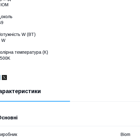
BIOM
Цоколь
G9
отужність W (ВТ)
5 W
олірна температура (К)
4500K
арактеристики
Основні
иробник
Biom