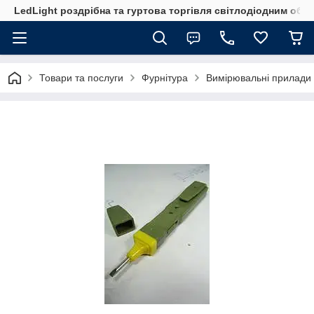
LedLight роздрiбна та гуртова торгiвля свiтлодiодним обл
Товари та послуги
Фурнітура
Вимірювальні прилади