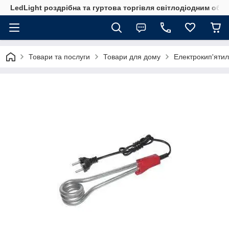
LedLight роздрiбна та гуртова торгiвля свiтлодiодним обл
Товари та послуги
Товари для дому
Електрокип'ятил