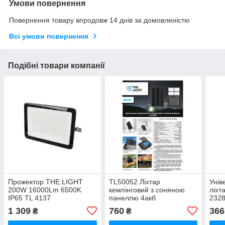
Умови повернення
Повернення товару впродовж 14 днів за домовленістю
Всі умови повернення
Подібні товари компанії
Прожектор THE LIGHT
TL50052 Ліхтар
Унів
200W 16000Lm 6500K
кемпінговий з соняною
ліхт
IP65 TL 4137
панеллю 4акб
232
18650*1800mAh
1 309
760
366
₴
₴