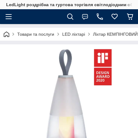
LedLight роздрiбна та гуртова торгiвля свiтлодiодним обл
Товари та послуги
LED ліхтарі
Ліхтар КЕМПІНГОВИЙ