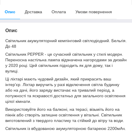
Опис
Доставка
Оплата
Умови повернення
Опис
Світильник акумуляторний кемпінговий світлодіодний. Бельгія.
До 48
Світильник PEPPER - це сучасний світильник у стилі модерн.
Переносна настільна лампа відзначена нагородами за дизайн
у 2020 році. Цей світильник підходить як для дому, так і
вулиці.
Ці ліхтарі мають чудовий дизайн, який прикрасить ваш
інтер'єр. Ліхтар виручить у разі відключення світла будинку
або на дачі, його заряду вистачає на тривалий період, а
потужності та яскравості достатньо для загального освітлення
цілої кімнати.
Використовуйте його на балконі, на терасі, візьміть його на
пікнік або створіть затишне освітлення у вітальні. Світильник
виготовлений з твердого пластику та стійкий до вітру та води.
Світильник із вбудованою акумуляторною батареєю 2200мАч.