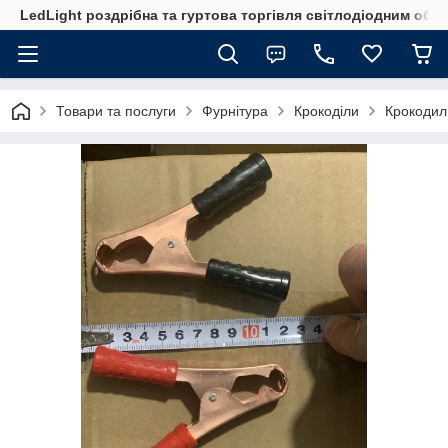
LedLight роздрiбна та гуртова торгiвля свiтлодiодним обл
Товари та послуги
Фурнітура
Крокоділи
Крокодил