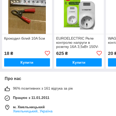
Крокодил білий 10A 5см
EUROELECTRIC Реле
WAG
контролю напруги в
конт
розетку 16А 3,5кВт 150V-
210V 230V-280V (50)
18
625
20
₴
₴
Купити
Купити
Про нас
96% позитивних з 161 відгука за рік
Працює з 11.01.2011
м. Хмельницький
Хмельницький, Україна