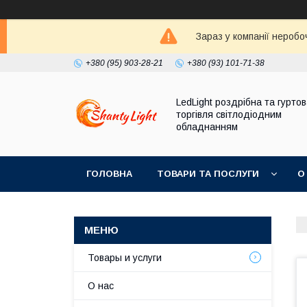
Зараз у компанії неробо
+380 (95) 903-28-21
+380 (93) 101-71-38
LedLight роздрiбна та гурто
торгiвля свiтлодiодним
обладнанням
ГОЛОВНА
ТОВАРИ ТА ПОСЛУГИ
О
Товары и услуги
О нас