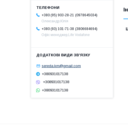
І
0978645034
+380 (95) 903-28-21
Олександр,Юлія
Ц
3806684694
+380 (93) 101-71-38
Офіс менеджер,Life Vodafone
sereda.km@gmail.com
+380931017138
+308931017138
+380931017138