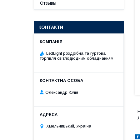
Отзывы
КОНТАКТИ
LedLight роздрiбна та гуртова
торгiвля свiтлодiодним обладнанням
Олександр Юлія
Н
Хмельницький, Україна