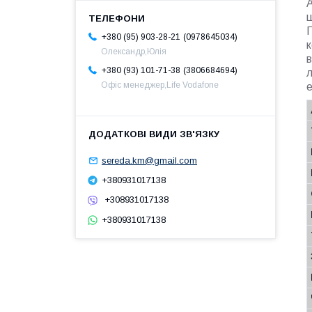
А
ш
П
0978645034
+380 (95) 903-28-21
к
Олександр,Юлія
в
3806684694
+380 (93) 101-71-38
л
Офіс менеджер,Life Vodafone
sereda.km@gmail.com
+380931017138
+308931017138
+380931017138