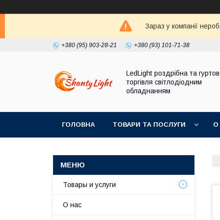
Зараз у компанії неро
+380 (95) 903-28-21
+380 (93) 101-71-38
LedLight роздрiбна та гурто
торгiвля свiтлодiодним
обладнанням
ГОЛОВНА
ТОВАРИ ТА ПОСЛУГИ
О
Товары и услуги
О нас