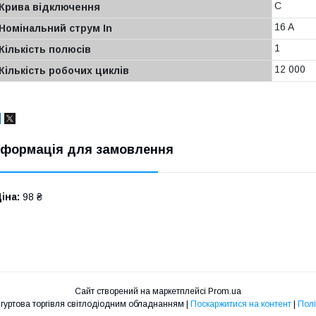
C
Крива відключення
16 A
Номінальний струм In
1
Кількість полюсів
12 000
Кількість робочих циклів
нформація для замовлення
іна:
98 ₴
Сайт створений на маркетплейсі
Prom.ua
LedLight роздрiбна та гуртова торгiвля свiтлодiодним обладнанням |
Поскаржитися на контент
|
Полі