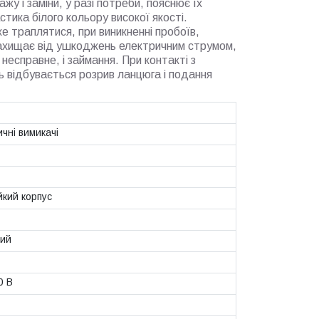
жу і заміни, у разі потреби, пояснює їх
тика білого кольору високої якості.
е траплятися, при виникненні пробоїв,
Захищає від ушкоджень електричним струмом,
 несправне, і займання. При контакті з
 відбувається розрив ланцюга і подання
чні вимикачі
йкий корпус
ий
0 В