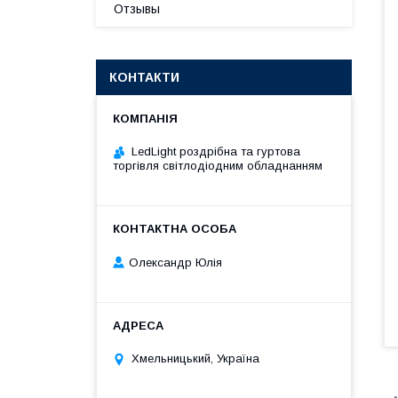
Отзывы
КОНТАКТИ
LedLight роздрiбна та гуртова
торгiвля свiтлодiодним обладнанням
Олександр Юлія
Хмельницький, Україна