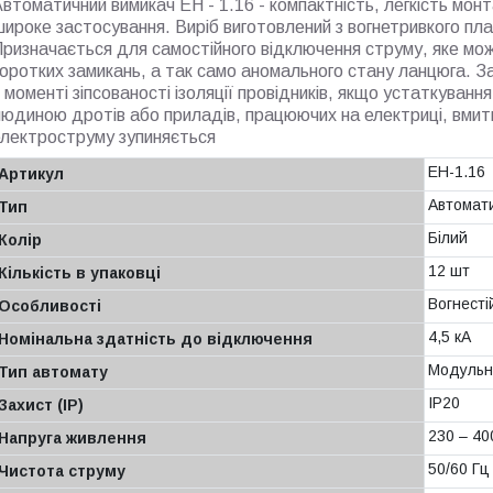
втоматичний вимикач EH - 1.16 - компактність, легкість монта
ироке застосування. Виріб виготовлений з вогнетривкого плас
ризначається для самостійного відключення струму, яке мож
оротких замикань, а так само аномального стану ланцюга. 
 моменті зіпсованості ізоляції провідників, якщо устаткування
юдиною дротів або приладів, працюючих на електриці, вмить
електроструму зупиняється
EH-1.16
Артикул
Автомати
Тип
Білий
Колiр
12 шт
Кількість в упаковці
Вогнесті
Особливості
4,5 кА
Номінальна здатність до відключення
Модульн
Тип автомату
IP20
Захист (IP)
230 – 40
Напруга живлення
50/60 Гц
Чистота струму