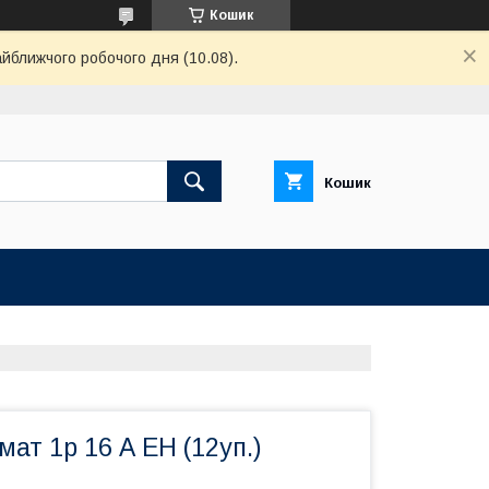
Кошик
айближчого робочого дня (10.08).
Кошик
мат 1р 16 А ЕН (12уп.)