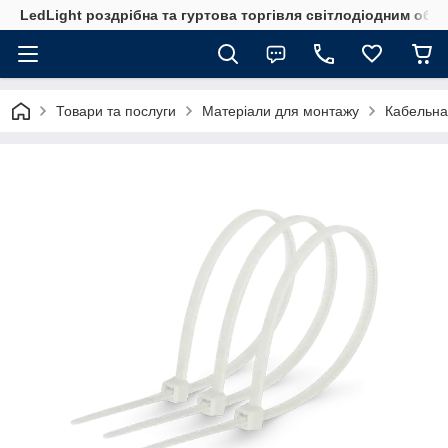
LedLight роздрiбна та гуртова торгiвля свiтлодiодним обл
Товари та послуги
Матеріали для монтажу
Кабельна