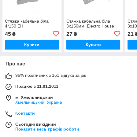
Стяжка кабельна біла
Стяжка кабельна біла
Стяж
4*150 ЕН
3x150мм. Electro House
3x10
45
27
21
₴
₴
Купити
Купити
Про нас
96% позитивних з 161 відгука за рік
Працює з 11.01.2011
м. Хмельницький
Хмельницький, Україна
Контакти
Сьогодні вихідний
Показати весь графік роботи