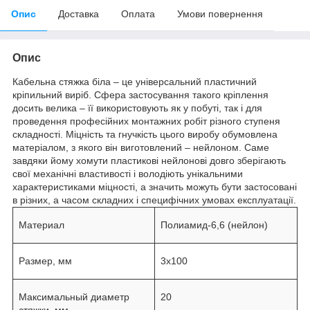
Опис
Доставка
Оплата
Умови повернення
Опис
Кабельна стяжка біла – це універсальний пластичний
кріпильний виріб. Сфера застосування такого кріплення
досить велика – її використовують як у побуті, так і для
проведення професійних монтажних робіт різного ступеня
складності. Міцність та гнучкість цього виробу обумовлена ​​
матеріалом, з якого він виготовлений – нейлоном. Саме
завдяки йому хомути пластикові нейлонові довго зберігають
свої механічні властивості і володіють унікальними
характеристиками міцності, а значить можуть бути застосовані
в різних, а часом складних і специфічних умовах експлуатації.
Материал
Полиамид-6,6 (нейлон)
Размер, мм
3x100
Максимальный диаметр
20
стяжки, мм