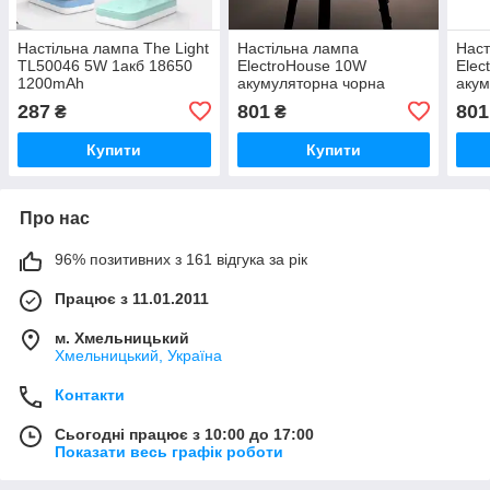
Настільна лампа The Light
Настільна лампа
Наст
TL50046 5W 1акб 18650
ElectroHouse 10W
Elec
1200mAh
акумуляторна чорна
акум
4*1200mAh 18650 з
4*12
287
801
801
₴
₴
PowerBank
Pow
Купити
Купити
Про нас
96% позитивних з 161 відгука за рік
Працює з 11.01.2011
м. Хмельницький
Хмельницький, Україна
Контакти
Сьогодні працює з 10:00 до 17:00
Показати весь графік роботи