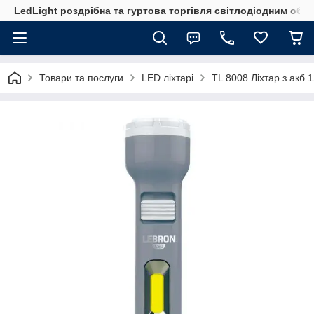
LedLight роздрiбна та гуртова торгiвля свiтлодiодним обл
Товари та послуги
LED ліхтарі
TL 8008 Ліхтар з акб