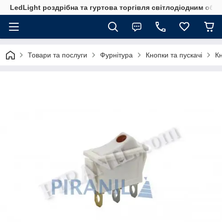
LedLight роздрiбна та гуртова торгiвля свiтлодiодним обл
Товари та послуги
Фурнітура
Кнопки та пускачі
Кн