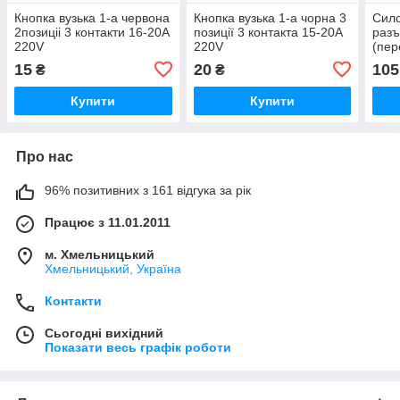
Кнопка вузька 1-а червона
Кнопка вузька 1-а чорна 3
Сил
2позиціі 3 контакти 16-20А
позиції 3 контакта 15-20А
разъ
220V
220V
(пер
А/22
15
20
105
₴
₴
Купити
Купити
Про нас
96% позитивних з 161 відгука за рік
Працює з 11.01.2011
м. Хмельницький
Хмельницький, Україна
Контакти
Сьогодні вихідний
Показати весь графік роботи