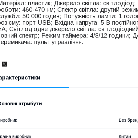
Матеріал: пластик; Джерело світла: світлодіод;
роботи: 460-470 нм; Спектр світла: другий режи
служби: 50 000 годин; Потужність лампи: 1 голов
роз'єму: порт USB; Вхідна напруга: 5 В постійн
мА; Світлодіодне джерело світла: світлодіодний
повний спектр; Режим таймера: 4/8/12 години; Д
перемикача: пульт управління.
арактеристики
Основні атрибути
иробник
Без брен
раїна виробник
Китай