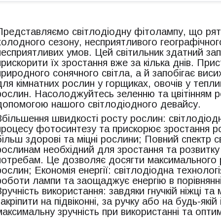
Представляємо світлодіодну фітолампу, що ряту
холодного сезону, несприятливого географічног
несприятливих умов. Цей світильник здатний за
прискорити їх зростання вже за кілька днів. Прис
природного сонячного світла, а й запобігає вис
для кімнатних рослин у горщиках, овочів у тепли
рослин. Насолоджуйтесь зеленню та цвітінням ро
допомогою нашого світлодіодного девайсу.
Збільшення швидкості росту рослин: світлодіод
процесу фотосинтезу та прискорює зростання р
більш здорові та міцні рослини; Повний спектр 
рослинам необхідний для зростання та розвитку с
потребам. Це дозволяє досягти максимального 
рослин; Економія енергії: світлодіодна технолог
роботи лампи та заощаджує енергію в порівнянн
Зручність використання: завдяки гнучкій ніжці та 
закріпити на підвіконні, за ручку або на будь-які
максимальну зручність при використанні та опти