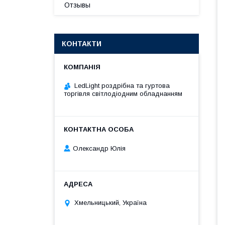
Отзывы
КОНТАКТИ
LedLight роздрiбна та гуртова
торгiвля свiтлодiодним обладнанням
Олександр Юлія
Хмельницький, Україна