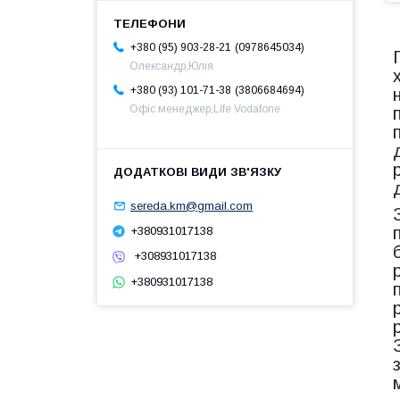
0978645034
+380 (95) 903-28-21
Олександр,Юлія
3806684694
+380 (93) 101-71-38
Офіс менеджер,Life Vodafone
sereda.km@gmail.com
+380931017138
+308931017138
+380931017138