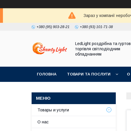
Зараз у компанії неробо
+380 (95) 903-28-21
+380 (93) 101-71-38
LedLight роздрiбна та гурто
торгiвля свiтлодiодним
обладнанням
ГОЛОВНА
ТОВАРИ ТА ПОСЛУГИ
О
Товары и услуги
О нас