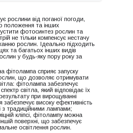
є рослини від поганої погоди,
о положення та інших
пустити фотосинтез рослин та
трій не тільки компенсує нестачу
иханню рослин. Ідеально підходить
цях та багатьох інших видів
слин у будь-яку пору року за
на фітолампа сприяє запуску
ослин, що дозволяє отримувати
світла: фітолампа забезпечує
пектр світла, який відповідає їх
результату при вирощуванні
ія забезпечує високу ефективність
і з традиційними лампами;
міцній кліпсі, фітолампу можна
й іншій поверхні, що забезпечує
мальне освітлення рослин.