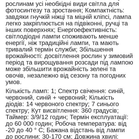
рослинам усі необхідні види світла для
фотосинтезу та зростання; Компактність:
завдяки гнучкій ніжці та міцній кліпсі, лампа
легко закріплюється на підвіконні, ручці та
інших поверхнях; Енергоефективність:
світлодіодні лампи споживають менше
енергії, ніж традиційні лампи, та мають
тривалий термін служби; Збільшення
врожайності: досвітлення рослин у зимовий
період та вирощування розсади під лампою
може збільшити врожайність зелені та
овочів, незалежно від сезону та погодних
умов.
Кількість ламп: 1; Спектр свічення: синій,
червоний, синій + червоний; Кількість
діодів: 14 червоного спектру; 7 синього
спектру; Кут висвітлення: 360 градусів;
Таймер: 3/9/12 годин; Термін експлуатації:
до 60 000 годин; Робоча температура: від
-20 до 40 ° С; Бажана відстань від лампи
до рослини: 30-170 см; Довжина хвилі: