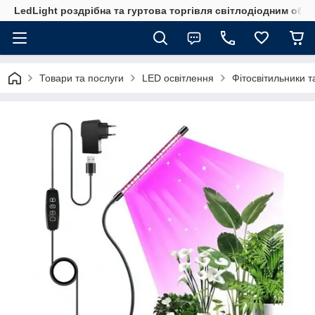
LedLight роздрiбна та гуртова торгiвля свiтлодiодним обл
Товари та послуги
LED освітлення
Фітосвітильники т