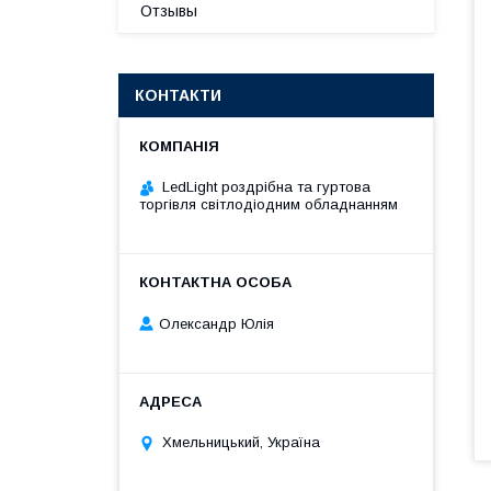
Отзывы
КОНТАКТИ
LedLight роздрiбна та гуртова
торгiвля свiтлодiодним обладнанням
Олександр Юлія
Хмельницький, Україна