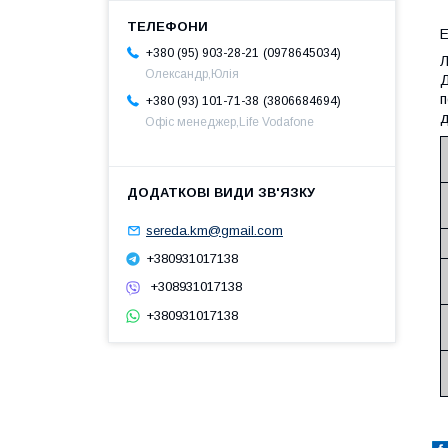
E
0978645034
+380 (95) 903-28-21
Л
Олександр,Юлія
Д
п
3806684694
+380 (93) 101-71-38
д
Офіс менеджер,Life Vodafone
sereda.km@gmail.com
+380931017138
+308931017138
+380931017138