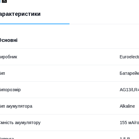
арактеристики
Основні
иробник
Euroelect
ип
Батарей
ипорозмір
AG13/LR
ип акумулятора
Alkaline
мність акумулятору
155 мА/г