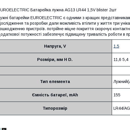
UROELECTRIC Батарейка лужна AG13 LR44 1,5V blister 2шт
ужні батарейки EUROELECTRIC є одними з кращих представниками 
ослідження та розробки дали можливість втілити у життя три унікал
ошкодженню пристроїв. потрійне міцне покриття скорочує контактн
одаткової потужності забезпечує підвищену тривалість роботи в п
Напруга, V
1.5
Розміри, мм H D.
11,6 5,4
Тип елемента
Лужний(
Ємність батареї, mAh
155
Типорозмір
LR44/AG