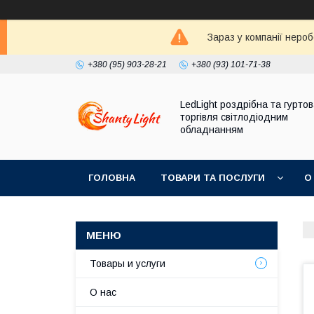
Зараз у компанії неро
+380 (95) 903-28-21
+380 (93) 101-71-38
LedLight роздрiбна та гурто
торгiвля свiтлодiодним
обладнанням
ГОЛОВНА
ТОВАРИ ТА ПОСЛУГИ
О
Товары и услуги
О нас