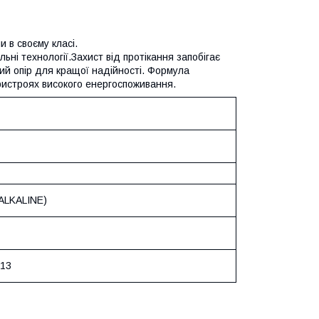
в своєму класі.
ьні технології.Захист від протікання запобігає
ий опір для кращої надійності. Формула
ристроях високого енергоспоживання.
ALKALINE)
13