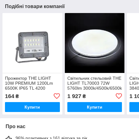
Подібні товари компанії
Прожектор THE LIGHT
Світильник стельовий THE
Світ
10W PREMIUM 1200Lm
LIGHT TL70003 72W
LIG
6500K IP65 TL 4200
5760lm 3000k/4500k/6500k
3840
IP20 570*85mm
IP2
164
1 927
1 1
₴
₴
Купити
Купити
Про нас
96% позитивних з 161 відгука за рік