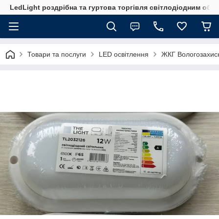
LedLight роздрiбна та гуртова торгiвля свiтлодiодним обл
Товари та послуги
LED освітлення
ЖКГ Вологозахис