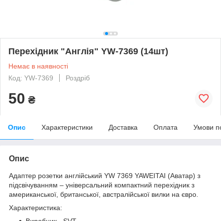
Перехідник "Англія" YW-7369 (14шт)
Немає в наявності
Код: YW-7369
Роздріб
50
₴
Опис
Характеристики
Доставка
Оплата
Умови п
Опис
Адаптер розетки англійський YW 7369 YAWEITAI (Аватар) з
підсвічуванням – універсальний компактний перехідник з
американської, британської, австралійської вилки на євро.
Характеристика:
Виробник - SVT