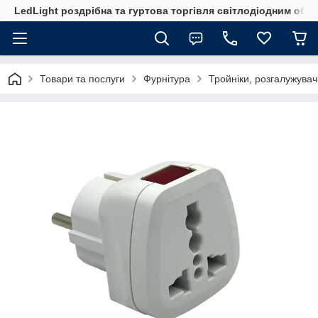
LedLight роздрiбна та гуртова торгiвля свiтлодiодним обл
Товари та послуги
Фурнітура
Тройніки, розгалужувачі