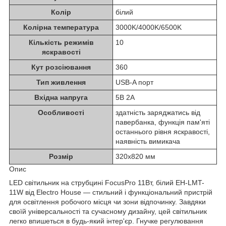
Колiр
білий
Колірна температура
3000K/4000K/6500K
Кількість режимів
10
яскравості
Кут розсіювання
360
Тип живлення
USB-A порт
Вхідна напруга
5В 2А
Особливості
здатність заряджатись від
павербанка, функція пам'яті
останнього рівня яскравості,
наявність вимикача
Розмір
320х820 мм
Опис
LED світильник на струбцині FocusPro 11Вт, білий EH-LMT-
11W від Electro House — стильний і функціональний пристрій
для освітлення робочого місця чи зони відпочинку. Завдяки
своїй універсальності та сучасному дизайну, цей світильник
легко впишеться в будь-який інтер'єр. Гнучке регулювання