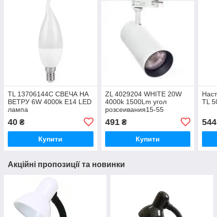
TL 13706144C СВЕЧА НА
ZL 4029204 WHITE 20W
Наст
ВЕТРУ 6W 4000k E14 LED
4000k 1500Lm угол
TL 5
лампа
розсеивания15-55
40
491
544
₴
₴
Купити
Купити
Акційні пропозиції та новинки