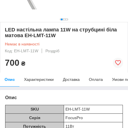
LED настільна лампа 11W на струбцині біла
матова EH-LMT-11W
Немає в наявності
Код: EH-LMT-11W
Роздріб
700
₴
Опис
Характеристики
Доставка
Оплата
Умови п
Опис
SKU
EH-LMT-11W
Серія
FocusPro
Потужність
11Вт