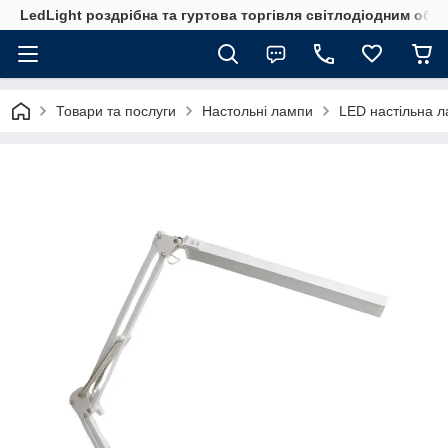
LedLight роздрiбна та гуртова торгiвля свiтлодiодним обл
Товари та послуги
Настольні лампи
LED настільна 