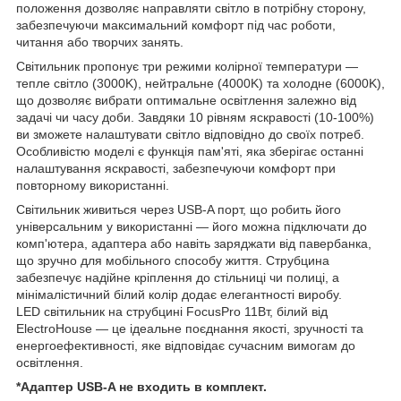
положення дозволяє направляти світло в потрібну сторону,
забезпечуючи максимальний комфорт під час роботи,
читання або творчих занять.
Світильник пропонує три режими колірної температури —
тепле світло (3000K), нейтральне (4000K) та холодне (6000K),
що дозволяє вибрати оптимальне освітлення залежно від
задачі чи часу доби. Завдяки 10 рівням яскравості (10-100%)
ви зможете налаштувати світло відповідно до своїх потреб.
Особливістю моделі є функція пам'яті, яка зберігає останні
налаштування яскравості, забезпечуючи комфорт при
повторному використанні.
Світильник живиться через USB-A порт, що робить його
універсальним у використанні — його можна підключати до
комп'ютера, адаптера або навіть заряджати від павербанка,
що зручно для мобільного способу життя. Струбцина
забезпечує надійне кріплення до стільниці чи полиці, а
мінімалістичний білий колір додає елегантності виробу.
LED світильник на струбцині FocusPro 11Вт, білий від
ElectroHouse — це ідеальне поєднання якості, зручності та
енергоефективності, яке відповідає сучасним вимогам до
освітлення.
*Адаптер USB-A не входить в комплект.