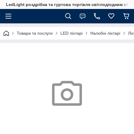
LedLight роздрiбна та гуртова торгiвля свiтлодiодним обл
Товари та послуги
LED ліхтарі
Налобні ліхтарі
Лі