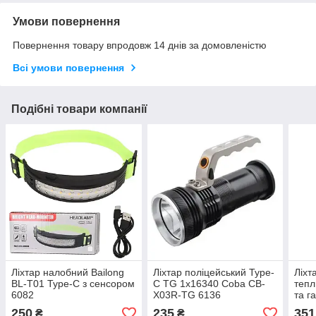
Умови повернення
Повернення товару впродовж 14 днів за домовленістю
Всі умови повернення
Подібні товари компанії
Ліхтар налобний Bailong
Ліхтар поліцейський Type-
Ліхт
BL-T01 Type-C з сенсором
C TG 1x16340 Coba CB-
тепл
6082
X03R-TG 6136
та г
688
250
235
351
₴
₴